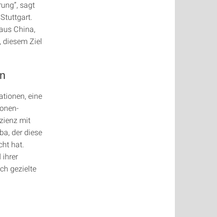
rung”, sagt
Stuttgart.
 aus China,
, diesem Ziel
en
ationen, eine
onen-
izienz mit
ba, der diese
cht hat.
 ihrer
ch gezielte