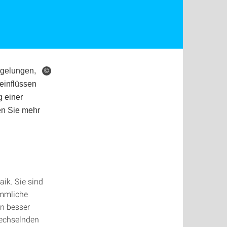
 gelungen,
©
einflüssen
g einer
en Sie mehr
aik. Sie sind
ömmliche
en besser
wechselnden