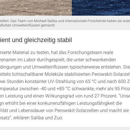
zellen: Das Team von Michael Saliba und internationale Forschende haben sie wide
dlichen Umwelteinflüssen gemacht.
ient und gleichzeitig stabil
ierte Material zu testen, hat das Forschungsteam reale
enarien im Labor durchgespielt, die unter schwankenden
dingungen und Umwelteinflüssen typischerweise entstehen. Di
ittels lichtschaltbarer Moleküle stabilisierten Perowskit-Solarzel
ei Stunden konstanter UV-Strahlung von 65 °C und nach 600 Zy
mperatur zwischen -40 und +85 °C schwankte, mehr als 95 Proze
en Leistung und einen Wirkungsgrad von rund 27 Prozent. “Uns
gn erhöht bei einer konkurrenzfähigen Leistungsfähigkeit die
lität und Lebensdauer von Perowskit-Solarzellen und macht sie we
nsatz”, erklären Saliba und Zuo.