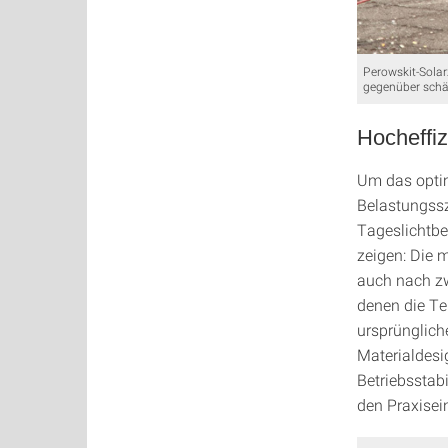
Perowskit-Solar
gegenüber schä
Hocheffiz
Um das optim
Belastungssz
Tageslichtbe
zeigen: Die m
auch nach zw
denen die Te
ursprünglich
Materialdesi
Betriebsstabi
den Praxisei