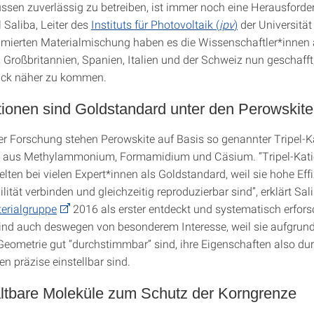
ssen zuverlässig zu betreiben, ist immer noch eine Herausforde
 Saliba, Leiter des
Instituts für Photovoltaik (
ipv
)
der Universität 
timierten Materialmischung haben es die Wissenschaftler*innen
 Großbritannien, Spanien, Italien und der Schweiz nun geschafft
tück näher zu kommen.
tionen sind Goldstandard unter den Perowskit
er Forschung stehen Perowskite auf Basis so genannter Tripel-K
 aus Methylammonium, Formamidium und Cäsium. “Tripel-Kati
lten bei vielen Expert*innen als Goldstandard, weil sie hohe Eff
lität verbinden und gleichzeitig reproduzierbar sind”, erklärt Sali
terialgruppe
2016 als erster entdeckt und systematisch erfors
ind auch deswegen von besonderem Interesse, weil sie aufgrund
eometrie gut “durchstimmbar” sind, ihre Eigenschaften also dur
n präzise einstellbar sind.
altbare Moleküle zum Schutz der Korngrenze