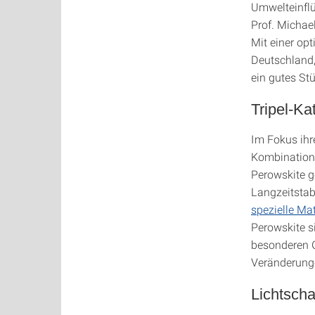
Umwelteinflü
Prof. Michael
Mit einer op
Deutschland,
ein gutes S
Tripel-Ka
Im Fokus ihr
Kombination
Perowskite ge
Langzeitstabi
spezielle Ma
Perowskite s
besonderen G
Veränderunge
Lichtsch