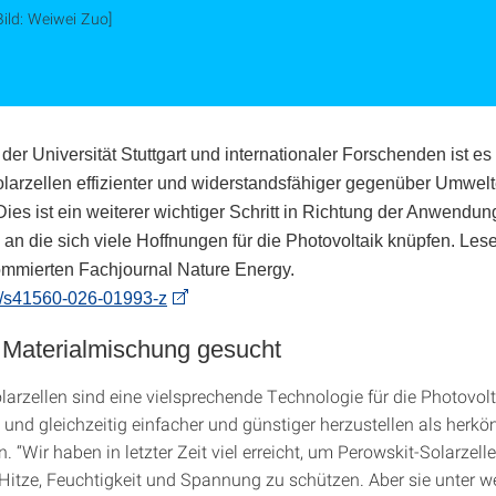
Bild: Weiwei Zuo]
er Universität Stuttgart und internationaler Forschenden ist es
larzellen effizienter und widerstandsfähiger gegenüber Umwelt
ies ist ein weiterer wichtiger Schritt in Richtung der Anwendun
 an die sich viele Hoffnungen für die Photovoltaik knüpfen. Les
ommierten Fachjournal Nature Energy.
/s41560-026-01993-z
 Materialmischung gesucht
larzellen sind eine vielsprechende Technologie für die Photovolt
t und gleichzeitig einfacher und günstiger herzustellen als herk
n. “Wir haben in letzter Zeit viel erreicht, um Perowskit-Solarzell
 Hitze, Feuchtigkeit und Spannung zu schützen. Aber sie unter 