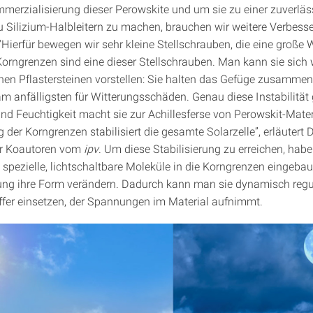
mmerzialisierung dieser Perowskite und um sie zu einer zuverlä
zu Silizium-Halbleitern zu machen, brauchen wir weitere Verbess
 “Hierfür bewegen wir sehr kleine Stellschrauben, die eine große
Korngrenzen sind eine dieser Stellschrauben. Man kann sie sich 
en Pflastersteinen vorstellen: Sie halten das Gefüge zusammen,
 am anfälligsten für Witterungsschäden. Genau diese Instabilitä
und Feuchtigkeit macht sie zur Achillesferse von Perowskit-Materi
g der Korngrenzen stabilisiert die gesamte Solarzelle”, erläutert 
er Koautoren vom
ipv
. Um diese Stabilisierung zu erreichen, habe
spezielle, lichtschaltbare Moleküle in die Korngrenzen eingebaut
ung ihre Form verändern. Dadurch kann man sie dynamisch regu
ffer einsetzen, der Spannungen im Material aufnimmt.