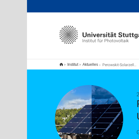
Institut für Photovoltaik
Perowskit-Solarzellen besser gegen Umwelteinflüsse schützen
Institut
Aktuelles
2
G