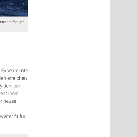
rstandsfähiger
e Experimente
len erreichen
klen, bei
nt ihrer
er neues
iter fit für