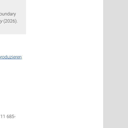
boundary
gy
(2026).
produzieren
 711 685-