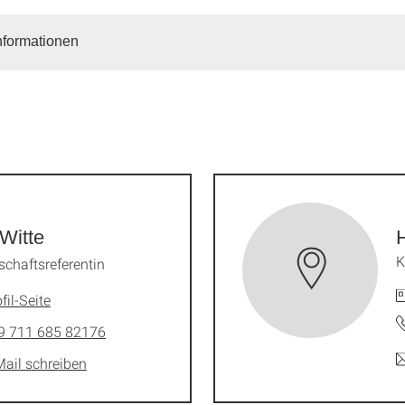
nformationen
 Witte
K
chaftsreferentin
fil-Seite
9 711 685 82176
Mail schreiben