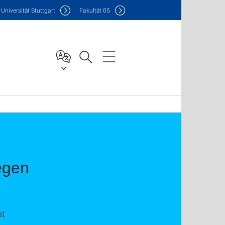
Uni
versität Stuttgart
F
akultät
05
egen
ät