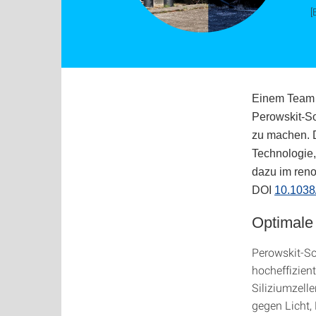
[
Einem Team d
Perowskit-So
zu machen. D
Technologie,
dazu im ren
DOI
10.1038
Optimale
Perowskit-So
hocheffizien
Siliziumzelle
gegen Licht,