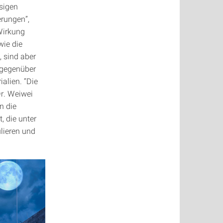
ssigen
erungen”,
 Wirkung
wie die
 sind aber
t gegenüber
alien. “Die
Dr. Weiwei
n die
, die unter
lieren und