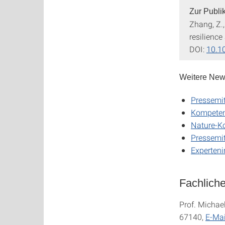
Zur Publi
Zhang, Z.,
resilience
DOI:
10.1
Weitere News
Pressemit
Kompetenz
Nature-Ko
Pressemit
Experteni
Fachliche
Prof. Michael
67140,
E-Mai