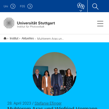
Uni
F
05
Institut für Photovoltaik
Muhterem Aras und Winfried Hermann zu Besuch am ipv
Institut
Aktuelles
28. April 2023 /
Stefanie Efinger
Muhterem Aras und Winfried Hermann