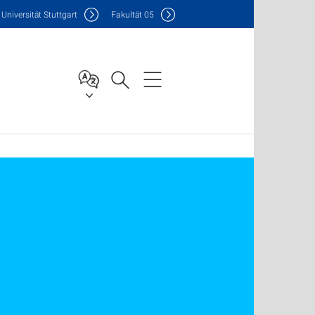
Uni
versität Stuttgart
F
akultät
05