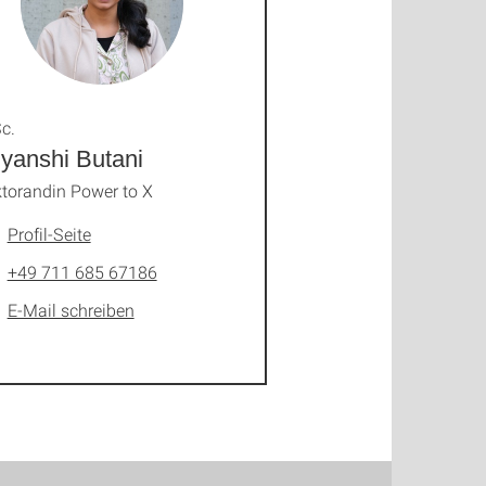
c.
iyanshi Butani
torandin Power to X
Profil-Seite
+49 711 685 67186
E-Mail schreiben