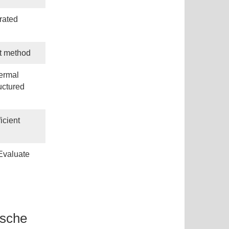
rated
rt method
hermal
uctured
icient
Evaluate
ische