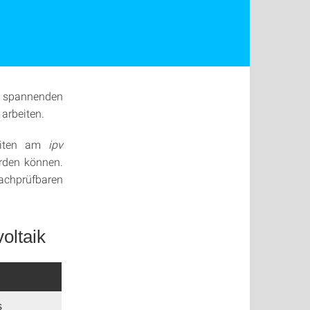
spannenden
arbeiten.
beiten am
ipv
rden können.
achprüfbaren
oltaik
s