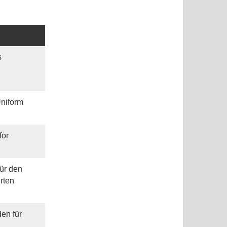
s
Uniform
for
für den
rten
den für