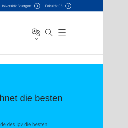
Uni
versität Stuttgart
F
akultät
05
hnet die besten
nde des ipv die besten