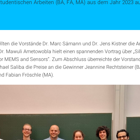
studentischen Arbeiten (BA, FA, MA) aus dem Jahr 2023 a
llten die Vorstände Dr. Marc Sämann und Dr. Jens Kistner die Ar
 Dr. Mawuli Ametowobla hielt einen spannenden Vortrag über „Si
for MEMS and Sensors“. Zum Abschluss überreichte der Vorst
chael Saliba die Preise an die Gewinner Jeannine Rechtsteiner (B
und Fabian Fröschle (MA).