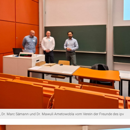
er, Dr. Marc Sämann und Dr. Mawuli Ametowobla vom Verein der Freunde des ipv