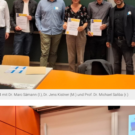
 mit Dr. Marc Sämann (l.), Dr. Jens Kistner (M.) und Prof. Dr. Michael Saliba (r.)