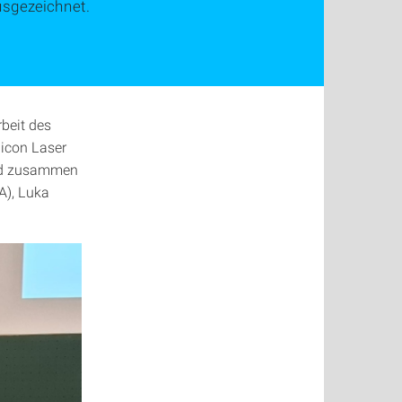
usgezeichnet.
beit des
licon Laser
and zusammen
A), Luka