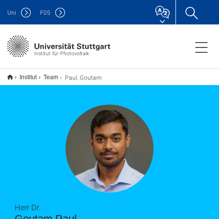
Uni
F
05
Institut für Photovoltaik
Paul, Goutam
Institut
Team
Herr Dr.
Goutam Paul