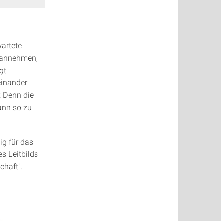
wartete
n annehmen,
gt
einander
 Denn die
ann so zu
ig für das
s Leitbilds
chaft".