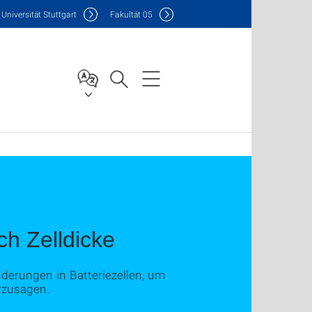
Uni
versität Stuttgart
F
akultät
05
ich Zelldicke
derungen in Batteriezellen, um
rzusagen.