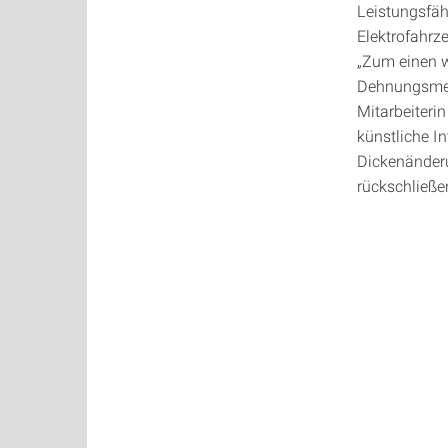
Leistungsfäh
Elektrofahrz
„Zum einen w
Dehnungsmess
Mitarbeiteri
künstliche In
Dickenänderu
rückschließe