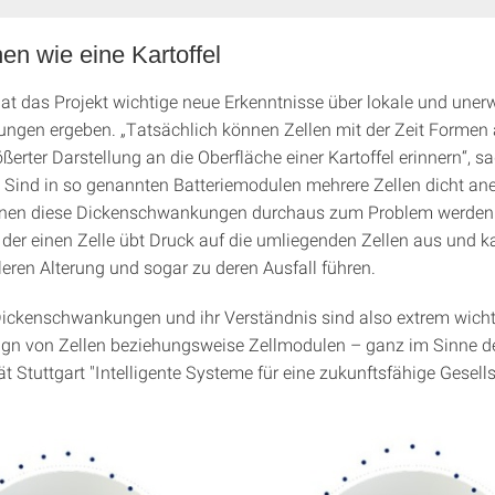
en wie eine Kartoffel
hat das Projekt wichtige neue Erkenntnisse über lokale und uner
ngen ergeben. „Tatsächlich können Zellen mit der Zeit Forme
ößerter Darstellung an die Oberfläche einer Kartoffel erinnern“, sa
Sind in so genannten Batteriemodulen mehrere Zellen dicht an
nnen diese Dickenschwankungen durchaus zum Problem werden:
er einen Zelle übt Druck auf die umliegenden Zellen aus und k
leren Alterung und sogar zu deren Ausfall führen.
Dickenschwankungen und ihr Verständnis sind also extrem wicht
ign von Zellen beziehungsweise Zellmodulen – ganz im Sinne de
ät Stuttgart "Intelligente Systeme für eine zukunftsfähige Gesells