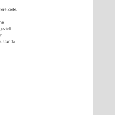
ere Ziele.
che
gezielt
en
zustände