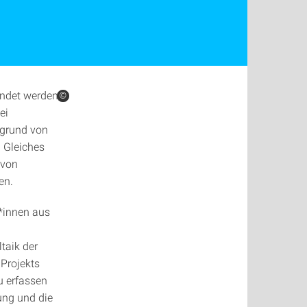
endet werden,
©
©
ei
fgrund von
 Gleiches
 von
en.
r*innen aus
ltaik der
Projekts
u erfassen
ung und die