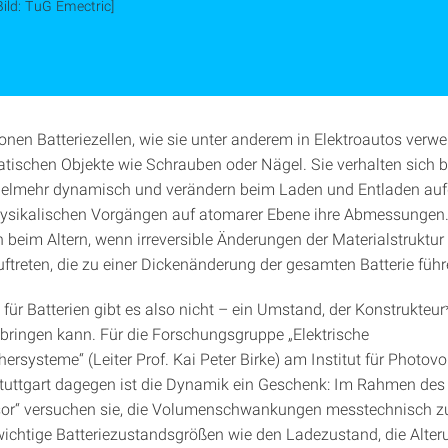
Bild: TuG Emectric]
onen Batteriezellen, wie sie unter anderem in Elektroautos verw
tatischen Objekte wie Schrauben oder Nägel. Sie verhalten sich b
ielmehr dynamisch und verändern beim Laden und Entladen au
ysikalischen Vorgängen auf atomarer Ebene ihre Abmessungen.
h beim Altern, wenn irreversible Änderungen der Materialstruktur
uftreten, die zu einer Dickenänderung der gesamten Batterie führ
für Batterien gibt es also nicht – ein Umstand, der Konstrukteu
bringen kann. Für die Forschungsgruppe „Elektrische
ersysteme“ (Leiter Prof. Kai Peter Birke) am Institut für Photovo
Stuttgart dagegen ist die Dynamik ein Geschenk: Im Rahmen des 
sor“ versuchen sie, die Volumenschwankungen messtechnisch z
ichtige Batteriezustandsgrößen wie den Ladezustand, die Alter