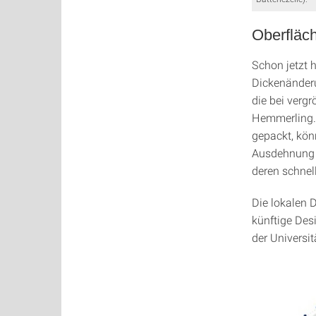
Oberfläch
Schon jetzt 
Dickenänderu
die bei vergr
Hemmerling. 
gepackt, kö
Ausdehnung d
deren schnel
Die lokalen 
künftige Des
der Universit