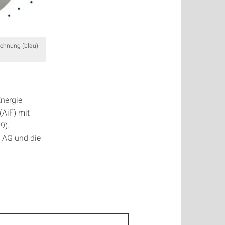
dehnung (blau)
Energie
(AiF) mit
9).
 AG und die