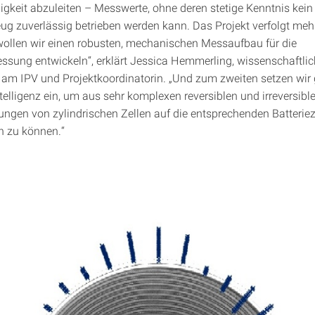
igkeit abzuleiten – Messwerte, ohne deren stetige Kenntnis kein
eug zuverlässig betrieben werden kann. Das Projekt verfolgt mehr
ollen wir einen robusten, mechanischen Messaufbau für die
ung entwickeln“, erklärt Jessica Hemmerling, wissenschaftli
n am IPV und Projektkoordinatorin. „Und zum zweiten setzen wir 
telligenz ein, um aus sehr komplexen reversiblen und irreversibl
ngen von zylindrischen Zellen auf die entsprechenden Batterie
n zu können.“