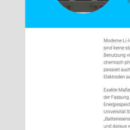
[
Moderne Li-I
sind keine s
Benutzung v
chemisch-ph
passiert auc
Elektroden a
Exakte Maße 
der Fassung 
Energiespeich
Universität 
„Batteriesen
und daraus w